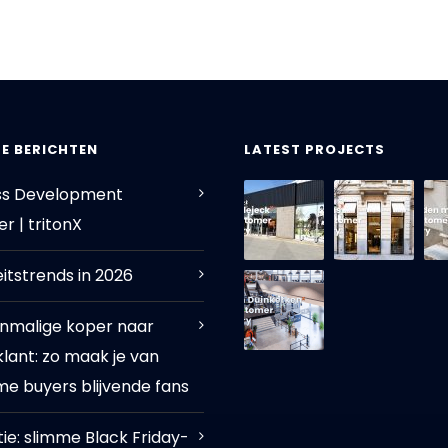
E BERICHTEN
LATEST PROJECTS
ss Development
r | tritonX
eitstrends in 2026
nmalige koper naar
klant: zo maak je van
me buyers blijvende fans
tie: slimme Black Friday-