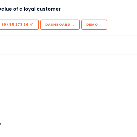
value of a loyal customer
 (0) 85 273 36 41
DASHBOARD →
DEMO →
e