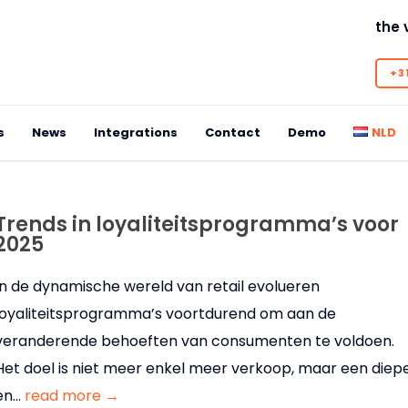
the 
+31
s
News
Integrations
Contact
Demo
NLD
Trends in loyaliteitsprogramma’s voor
2025
In de dynamische wereld van retail evolueren
loyaliteitsprogramma’s voortdurend om aan de
veranderende behoeften van consumenten te voldoen.
Het doel is niet meer enkel meer verkoop, maar een diep
en...
read more →