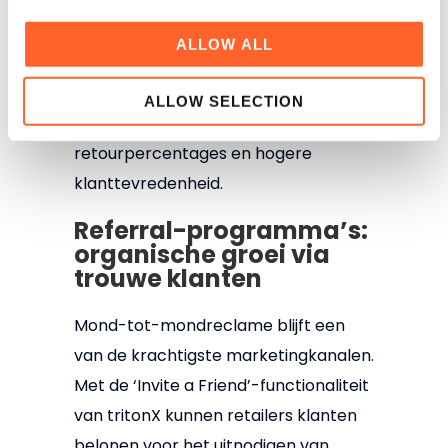
behouden. Dankzij de flexibele
loyaliteitsmodules van tritonX kunnen
ALLOW ALL
retailers eenvoudig
beloningsstructuren inrichten die
ALLOW SELECTION
bijdragen aan lagere
retourpercentages en hogere
klanttevredenheid.
Referral-programma’s:
organische groei via
trouwe klanten
Mond-tot-mondreclame blijft een
van de krachtigste marketingkanalen.
Met de ‘Invite a Friend’-functionaliteit
van tritonX kunnen retailers klanten
belonen voor het uitnodigen van