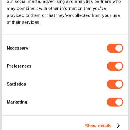
our social media, advertising and analytics partners who
waardevol maar ook leuk is. Zo bouw
may combine it with other information that you’ve
je een betrokken community van
provided to them or that they’ve collected from your use
klanten die graag opnieuw met je
of their services.
merk in contact komen.
Slim
Consent
retourmanagement:
Necessary
Selection
beloon positief gedrag
Preferences
Retouren vormen een grote uitdaging
in retail. Met slimme beloningen
Statistics
kunnen retailers klanten stimuleren
om bewuster te kopen en minder te
Marketing
retourneren. Denk aan extra
spaarpunten of kortingen voor
klanten die hun bestellingen
Show details