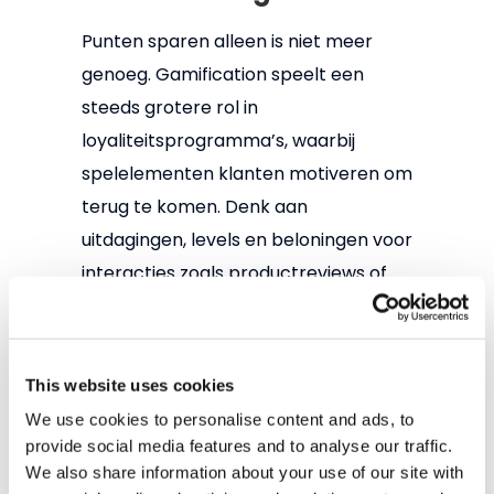
Punten sparen alleen is niet meer
genoeg. Gamification speelt een
steeds grotere rol in
loyaliteitsprogramma’s, waarbij
spelelementen klanten motiveren om
terug te komen. Denk aan
uitdagingen, levels en beloningen voor
interacties zoals productreviews of
sociale media-shares. Met tritonX
kunnen retailers eenvoudig
dynamische loyaliteitsmechanismen
This website uses cookies
implementeren die de
We use cookies to personalise content and ads, to
klantbetrokkenheid vergroten met
provide social media features and to analyse our traffic.
een programma dat niet alleen
We also share information about your use of our site with