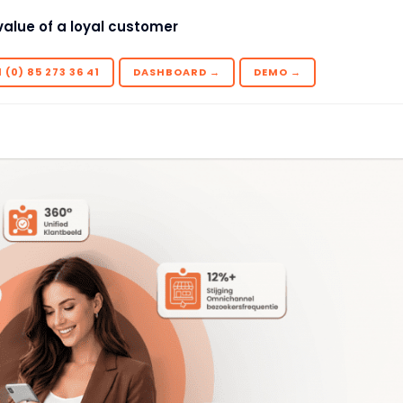
value of a loyal customer
 (0) 85 273 36 41
DASHBOARD →
DEMO →