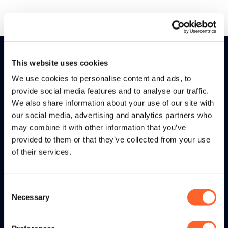
This website uses cookies
We use cookies to personalise content and ads, to
provide social media features and to analyse our traffic.
We also share information about your use of our site with
our social media, advertising and analytics partners who
tritonX wordt toegepast door
may combine it with other information that you’ve
professionele retailbedrijven met een
provided to them or that they’ve collected from your use
omnichannel strategie. Door de
of their services.
consument centraal te stellen en
relevante data rondom consumenten
Consent
te verzamelen ontstaat een 360
Necessary
Selection
graden view. tritonX helpt retailers