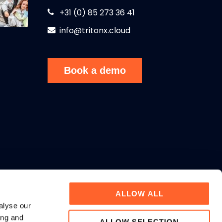
+31 (0) 85 273 36 41
info@tritonx.cloud
Book a demo
ALLOW ALL
alyse our
ing and
ALLOW SELECTION