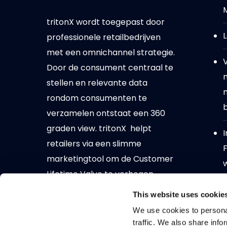
tritonX wordt toegepast door
L
professionele retailbedrijven
met een omnichannel strategie.
Door de consument centraal te
n
stellen en relevante data
rondom consumenten te
b
verzamelen ontstaat een 360
graden view. tritonX helpt
I
retailers via een slimme
F
marketingtool om de Customer
Lifetime Value te verhogen.
This website uses cookie
We use cookies to personal
traffic. We also share info