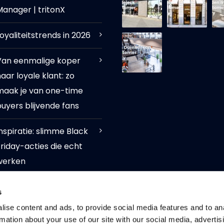
Manager | tritonX
oyaliteitstrends in 2026
Van eenmalige koper
aar loyale klant: zo
maak je van one-time
uyers blijvende fans
nspiratie: slimme Black
riday-acties die echt
werken
Duurzaam
s
loyaliteitsprogramma:
ise content and ads, to provide social media features and to an
belonen van bewust
rmation about your use of our site with our social media, advertis