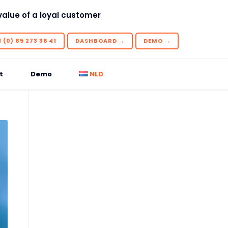
value of a loyal customer
 (0) 85 273 36 41
DASHBOARD →
DEMO →
t
Demo
NLD