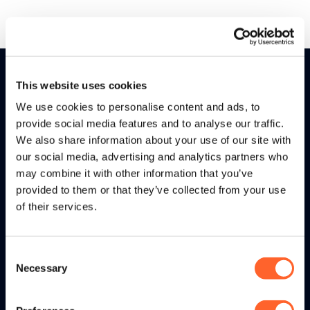
This website uses cookies
We use cookies to personalise content and ads, to
provide social media features and to analyse our traffic.
We also share information about your use of our site with
our social media, advertising and analytics partners who
tritonX wordt toegepast door
may combine it with other information that you’ve
professionele retailbedrijven met een
provided to them or that they’ve collected from your use
omnichannel strategie. Door de
of their services.
consument centraal te stellen en
relevante data rondom consumenten
Consent
te verzamelen ontstaat een 360
Necessary
Selection
graden view. tritonX helpt retailers