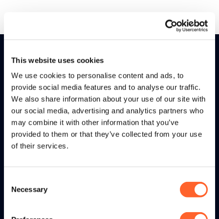
This website uses cookies
We use cookies to personalise content and ads, to
provide social media features and to analyse our traffic.
We also share information about your use of our site with
our social media, advertising and analytics partners who
tritonX wordt toegepast door
may combine it with other information that you’ve
professionele retailbedrijven met een
provided to them or that they’ve collected from your use
omnichannel strategie. Door de
of their services.
consument centraal te stellen en
relevante data rondom consumenten
Consent
te verzamelen ontstaat een 360
Necessary
Selection
graden view. tritonX helpt retailers