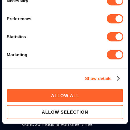
Necessary
consument centraal te stellen en
Selection
relevante data rondom consumenten
te verzamelen ontstaat een 360
Preferences
graden view. tritonX helpt retailers
via een slimme marketingtool om de
Statistics
Customer Lifetime Value te verhogen.
Marketing
RECENTE BERICHTEN
Business Development Manager |
Show details
tritonX
ALLOW ALL
Loyaliteitstrends in 2026
ALLOW SELECTION
Van eenmalige koper naar loyale
klant: zo maak je van one-time