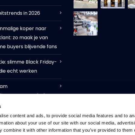
eitstrends in 2026
nmalige koper naar
klant: zo maak je van
me buyers blijvende fans
tie: slimme Black Friday-
 die echt werken
aam
teitsprogramma: belonen
wust klantgedrag
s
ise content and ads, to provide social media features and to an
rmation about your use of our site with our social media, advertis
 combine it with other information that you’ve provided to them o