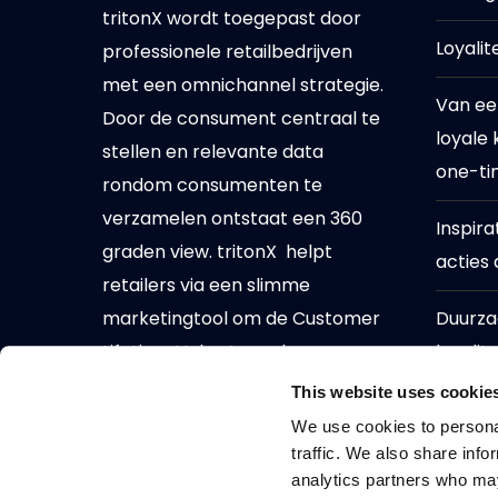
tritonX wordt toegepast door
Loyalit
professionele retailbedrijven
met een omnichannel strategie.
Van ee
Door de consument centraal te
loyale 
stellen en relevante data
one-ti
rondom consumenten te
verzamelen ontstaat een 360
Inspira
graden view. tritonX helpt
acties
retailers via een slimme
marketingtool om de Customer
Duurz
Lifetime Value te verhogen.
loyali
van be
This website uses cookie
We use cookies to personal
traffic. We also share info
analytics partners who may