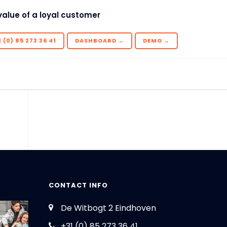
value of a loyal customer
 (0) 85 273 36 41
DASHBOARD →
DEMO →
CONTACT INFO
De Witbogt 2 Eindhoven
+31 (0) 85 273 36 41