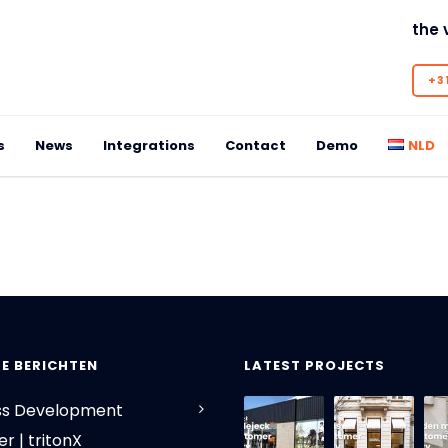
the 
+31
s
News
Integrations
Contact
Demo
NLD
E BERICHTEN
LATEST PROJECTS
ss Development
r | tritonX