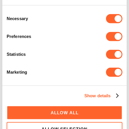
Consent
Necessary
Selection
Vind je dit bericht interessant en wil je
op de hoogte worden gehouden?
Preferences
Volg ons dan via LinkedIn:
Statistics
Marketing
LinkedIn
E-Mail
Show details
ALLOW ALL
ABOUT THE AUTHOR
ALLOW SELECTION