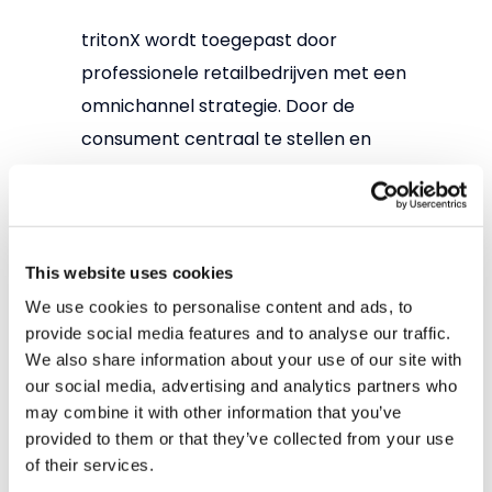
tritonX wordt toegepast door
professionele retailbedrijven met een
omnichannel strategie. Door de
consument centraal te stellen en
relevante data rondom consumenten
te verzamelen ontstaat een 360
graden view. tritonX helpt retailers
via een slimme marketingtool om de
This website uses cookies
Customer Lifetime Value te verhogen.
We use cookies to personalise content and ads, to
provide social media features and to analyse our traffic.
Geïnteresseerd? Check onze website
We also share information about your use of our site with
our social media, advertising and analytics partners who
via
www.tritonx.cloud
of neem
may combine it with other information that you’ve
contact op met Ad Umans
provided to them or that they’ve collected from your use
via
ad.umans@2factors.nl
(0031 6 549
of their services.
372 09).